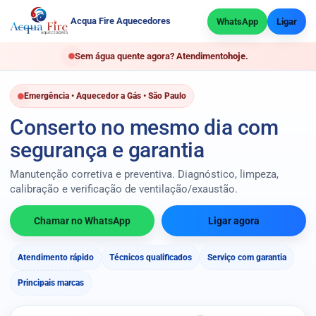
Acqua Fire Aquecedores
WhatsApp
Ligar
Sem água quente agora? Atendimento
hoje
.
Emergência • Aquecedor a Gás • São Paulo
Conserto no mesmo dia com
segurança e garantia
Manutenção corretiva e preventiva. Diagnóstico, limpeza,
calibração e verificação de ventilação/exaustão.
Chamar no WhatsApp
Ligar agora
Atendimento rápido
Técnicos qualificados
Serviço com garantia
Principais marcas